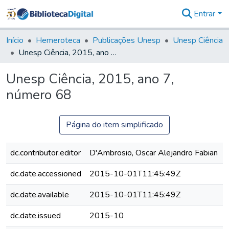
Entrar
Comunidades
&
Início
Hemeroteca
Publicações Unesp
Unesp Ciência
Coleções
Unesp Ciência, 2015, ano 7, número 68
Tudo na
Biblioteca
Unesp Ciência, 2015, ano 7,
Digital
número 68
Estatísticas
Página do item simplificado
dc.contributor.editor
D'Ambrosio, Oscar Alejandro Fabian
dc.date.accessioned
2015-10-01T11:45:49Z
dc.date.available
2015-10-01T11:45:49Z
dc.date.issued
2015-10