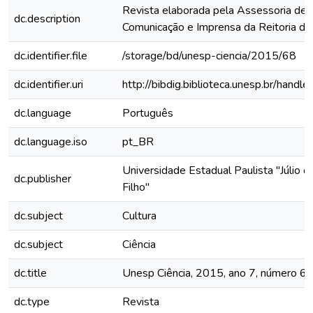
Revista elaborada pela Assessoria de
dc.description
Comunicação e Imprensa da Reitoria 
dc.identifier.file
/storage/bd/unesp-ciencia/2015/68
dc.identifier.uri
http://bibdig.biblioteca.unesp.br/hand
dc.language
Português
dc.language.iso
pt_BR
Universidade Estadual Paulista "Júlio 
dc.publisher
Filho"
dc.subject
Cultura
dc.subject
Ciência
dc.title
Unesp Ciência, 2015, ano 7, número 6
dc.type
Revista