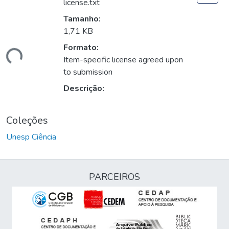
license.txt
Tamanho:
1,71 KB
Formato:
gando...
Item-specific license agreed upon
to submission
Descrição:
Coleções
Unesp Ciência
PARCEIROS