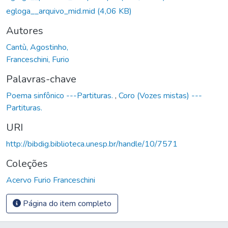
egloga__arquivo_mid.mid
(4,06 KB)
Autores
Cantù, Agostinho,
Franceschini, Furio
Palavras-chave
Poema sinfônico ---Partituras.
,
Coro (Vozes mistas) ---
Partituras.
URI
http://bibdig.biblioteca.unesp.br/handle/10/7571
Coleções
Acervo Furio Franceschini
Página do item completo