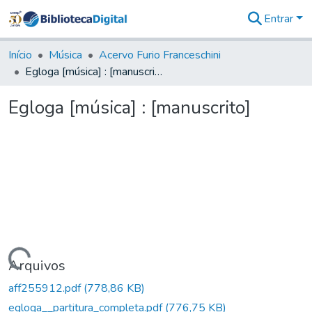
Entrar
Comunidades
&
Início
Música
Acervo Furio Franceschini
Coleções
Egloga [música] : [manuscrito]
Tudo na
Biblioteca
Egloga [música] : [manuscrito]
Digital
Estatísticas
Carregando...
Arquivos
aff255912.pdf
(778,86 KB)
egloga__partitura_completa.pdf
(776,75 KB)