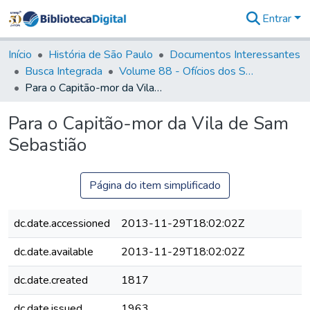
Entrar
Comunidades
&
Início
História de São Paulo
Documentos Interessantes
Coleções
Busca Integrada
Volume 88 - Ofícios dos Senhores Governadores Interinos da Capitania de São Paulo (1817- 1819)
Tudo na
Para o Capitão-mor da Vila de Sam Sebastião
Biblioteca
Digital
Para o Capitão-mor da Vila de Sam
Estatísticas
Sebastião
Página do item simplificado
dc.date.accessioned
2013-11-29T18:02:02Z
dc.date.available
2013-11-29T18:02:02Z
dc.date.created
1817
dc.date.issued
1963