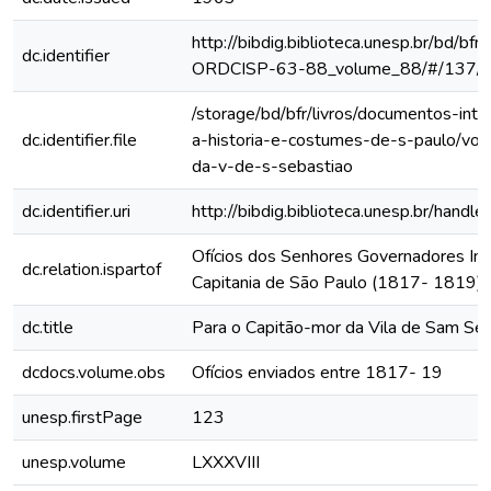
http://bibdig.biblioteca.unesp.br/bd/bf
dc.identifier
ORDCISP-63-88_volume_88/#/137/
/storage/bd/bfr/livros/documentos-int
dc.identifier.file
a-historia-e-costumes-de-s-paulo/vol
da-v-de-s-sebastiao
dc.identifier.uri
http://bibdig.biblioteca.unesp.br/hand
Ofícios dos Senhores Governadores Int
dc.relation.ispartof
Capitania de São Paulo (1817- 1819)
dc.title
Para o Capitão-mor da Vila de Sam Se
dcdocs.volume.obs
Ofícios enviados entre 1817- 19
unesp.firstPage
123
unesp.volume
LXXXVIII