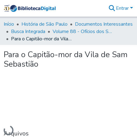
Entrar
Comunidades
&
Início
História de São Paulo
Documentos Interessantes
Coleções
Busca Integrada
Volume 88 - Ofícios dos Senhores Governadores Interinos da Capitania de São Paulo (1817- 1819)
Tudo na
Para o Capitão-mor da Vila de Sam Sebastião
Biblioteca
Digital
Para o Capitão-mor da Vila de Sam
Estatísticas
Sebastião
Carregando...
Arquivos