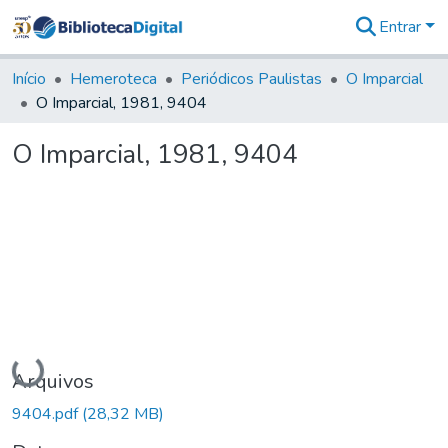
Entrar
Comunidades
&
Início
Hemeroteca
Periódicos Paulistas
O Imparcial
Coleções
O Imparcial, 1981, 9404
Tudo na
Biblioteca
O Imparcial, 1981, 9404
Digital
Estatísticas
Carregando...
Arquivos
9404.pdf
(28,32 MB)