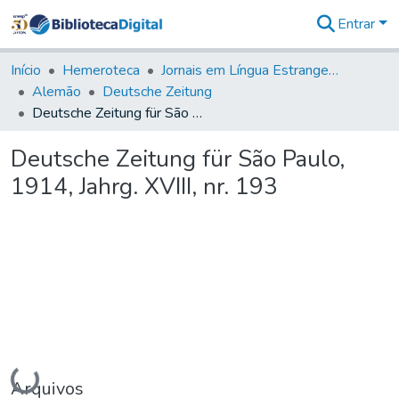
Entrar
Comunidades
&
Início
Hemeroteca
Jornais em Língua Estrangeira
Coleções
Alemão
Deutsche Zeitung
Tudo na
Deutsche Zeitung für São Paulo, 1914, Jahrg. XVIII, nr. 193
Biblioteca
Digital
Deutsche Zeitung für São Paulo,
Estatísticas
1914, Jahrg. XVIII, nr. 193
Carregando...
Arquivos