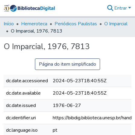
Entrar
Comunidades
&
Início
Hemeroteca
Periódicos Paulistas
O Imparcial
Coleções
O Imparcial, 1976, 7813
Tudo na
Biblioteca
O Imparcial, 1976, 7813
Digital
Estatísticas
Página do item simplificado
dc.date.accessioned
2024-05-23T18:40:55Z
dc.date.available
2024-05-23T18:40:55Z
dc.date.issued
1976-06-27
dc.identifier.uri
https://bibdig.biblioteca.unesp.br/han
dc.language.iso
pt