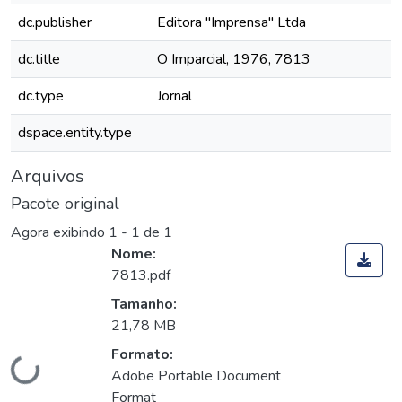
dc.publisher
Editora "Imprensa" Ltda
dc.title
O Imparcial, 1976, 7813
dc.type
Jornal
dspace.entity.type
Arquivos
Pacote original
Agora exibindo
1 - 1 de 1
Nome:
7813.pdf
Tamanho:
21,78 MB
Formato:
Carregando...
Adobe Portable Document
Format