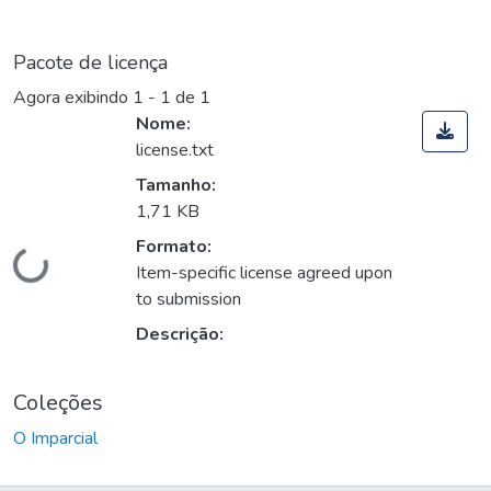
Pacote de licença
Agora exibindo
1 - 1 de 1
Nome:
license.txt
Tamanho:
1,71 KB
Formato:
Carregando...
Item-specific license agreed upon
to submission
Descrição:
Coleções
O Imparcial