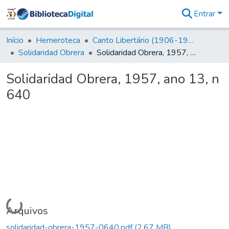
Entrar
Comunidades
&
Início
Hemeroteca
Canto Libertário (1906-1995)
Coleções
Solidaridad Obrera
Solidaridad Obrera, 1957, ano 13, n 640
Tudo na
Biblioteca
Solidaridad Obrera, 1957, ano 13, n
Digital
640
Estatísticas
Carregando...
Arquivos
solidaridad-obrera-1957-0640.pdf
(2,67 MB)