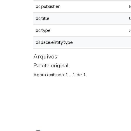
dc.publisher
dc.title
dc.type
J
dspace.entity.type
Arquivos
Pacote original
Agora exibindo
1 - 1 de 1