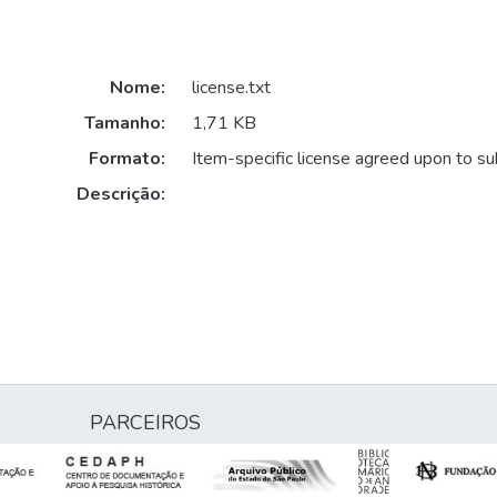
Nome:
license.txt
Tamanho:
1,71 KB
Formato:
Item-specific license agreed upon to s
Descrição:
PARCEIROS