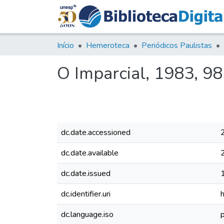
Início
Hemeroteca
Periódicos Paulistas
O Imparcial, 1983, 9
dc.date.accessioned
dc.date.available
dc.date.issued
dc.identifier.uri
dc.language.iso