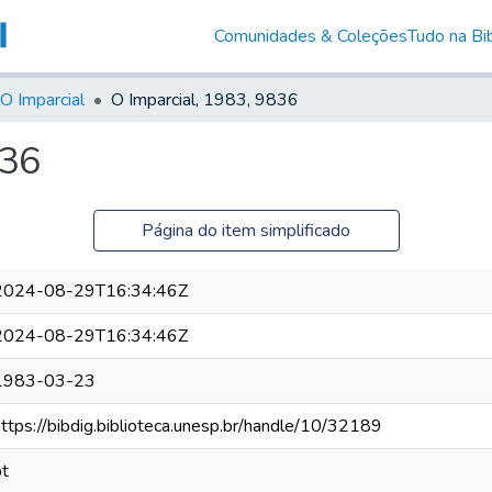
Comunidades & Coleções
Tudo na Bib
O Imparcial
O Imparcial, 1983, 9836
836
Página do item simplificado
2024-08-29T16:34:46Z
2024-08-29T16:34:46Z
1983-03-23
https://bibdig.biblioteca.unesp.br/handle/10/32189
pt