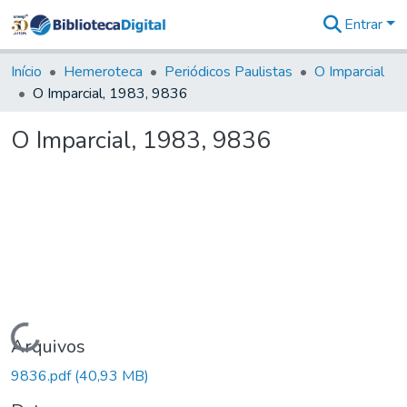
Entrar
Comunidades
&
Início
Hemeroteca
Periódicos Paulistas
O Imparcial
Coleções
O Imparcial, 1983, 9836
Tudo na
Biblioteca
O Imparcial, 1983, 9836
Digital
Estatísticas
Carregando...
Arquivos
9836.pdf
(40,93 MB)