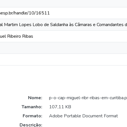
.unesp.br/handle/10/16511
ral Martim Lopes Lobo de Saldanha às Câmaras e Comandantes d
uel Ribeiro Ribas
Nome:
p-o-cap-miguel-ribr-ribas-em-curitiba.p
Tamanho:
107,11 KB
Formato:
Adobe Portable Document Format
Descrição: