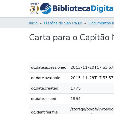
Início
História de São Paulo
Documentos I
Carta para o Capitão 
dc.date.accessioned
2013-11-29T17:53:57
dc.date.available
2013-11-29T17:53:57
dc.date.created
1775
dc.date.issued
1954
/storage/bd/bfr/livros/
dc.identifier.file