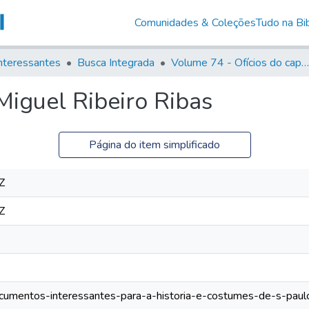
Comunidades & Coleções
Tudo na Bib
nteressantes
Busca Integrada
Volume 74 - Ofícios do capitão General Martim Lopes Lobo de Saldanha às Câmaras e Comandantes da Capitania (1775)
Miguel Ribeiro Ribas
Página do item simplificado
Z
Z
documentos-interessantes-para-a-historia-e-costumes-de-s-paulo/