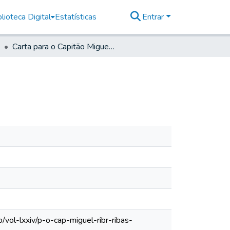
lioteca Digital
Estatísticas
Entrar
Carta para o Capitão Miguel Ribeiro Ribas
vol-lxxiv/p-o-cap-miguel-ribr-ribas-