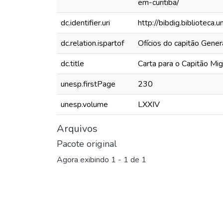
em-curitiba/
dc.identifier.uri
http://bibdig.biblioteca
dc.relation.ispartof
Ofícios do capitão Gene
dc.title
Carta para o Capitão Mig
unesp.firstPage
230
unesp.volume
LXXIV
Arquivos
Pacote original
Agora exibindo
1 - 1 de 1