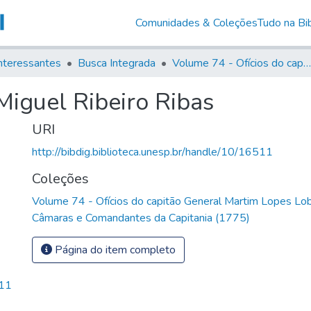
Comunidades & Coleções
Tudo na Bib
nteressantes
Busca Integrada
Volume 74 - Ofícios do capitão General Martim Lopes Lobo de Saldanha às Câmaras e Comandantes da Capitania (1775)
Miguel Ribeiro Ribas
URI
http://bibdig.biblioteca.unesp.br/handle/10/16511
Coleções
Volume 74 - Ofícios do capitão General Martim Lopes Lo
Câmaras e Comandantes da Capitania (1775)
Página do item completo
,11