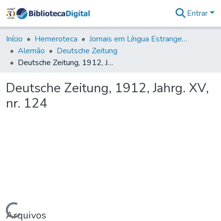
Entrar
Comunidades
&
Início
Hemeroteca
Jornais em Língua Estrangeira
Coleções
Alemão
Deutsche Zeitung
Tudo na
Deutsche Zeitung, 1912, Jahrg. XV, nr. 124
Biblioteca
Digital
Deutsche Zeitung, 1912, Jahrg. XV,
Estatísticas
nr. 124
Carregando...
Arquivos