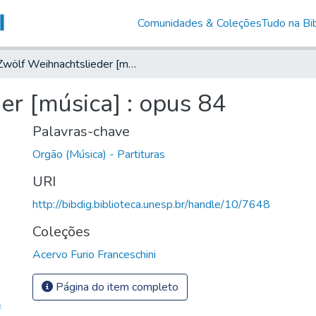
Comunidades & Coleções
Tudo na Bib
Zwölf Weihnachtslieder [música] : opus 84
er [música] : opus 84
Palavras-chave
Orgão (Música) - Partituras
URI
http://bibdig.biblioteca.unesp.br/handle/10/7648
Coleções
Acervo Furio Franceschini
Página do item completo
f