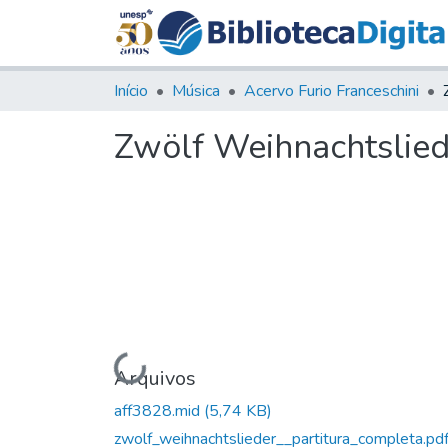
Início
Música
Acervo Furio Franceschini
Zwölf Weihnachtslied
Carregando...
Arquivos
aff3828.mid
(5,74 KB)
zwolf_weihnachtslieder__partitura_completa.pd