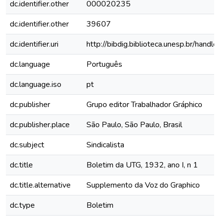
dc.identifier.other
000020235
dc.identifier.other
39607
dc.identifier.uri
http://bibdig.biblioteca.unesp.br/handl
dc.language
Português
dc.language.iso
pt
dc.publisher
Grupo editor Trabalhador Gráphico
dc.publisher.place
São Paulo, São Paulo, Brasil
dc.subject
Sindicalista
dc.title
Boletim da UTG, 1932, ano I, n 1
dc.title.alternative
Supplemento da Voz do Graphico
dc.type
Boletim