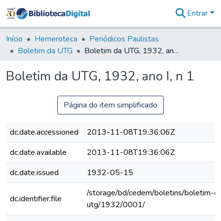
Entrar
Comunidades
&
Início
Hemeroteca
Periódicos Paulistas
Coleções
Boletim da UTG
Boletim da UTG, 1932, ano I, n 1
Tudo na
Biblioteca
Boletim da UTG, 1932, ano I, n 1
Digital
Estatísticas
Página do item simplificado
dc.date.accessioned
2013-11-08T19:36:06Z
dc.date.available
2013-11-08T19:36:06Z
dc.date.issued
1932-05-15
/storage/bd/cedem/boletins/boletim-d
dc.identifier.file
utg/1932/0001/