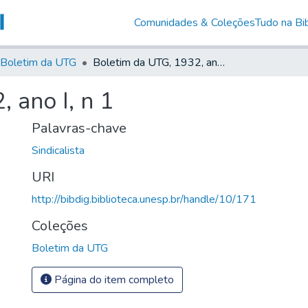
Comunidades & Coleções
Tudo na Bib
Boletim da UTG
Boletim da UTG, 1932, ano I, n 1
 ano I, n 1
Palavras-chave
Sindicalista
URI
http://bibdig.biblioteca.unesp.br/handle/10/171
Coleções
Boletim da UTG
Página do item completo