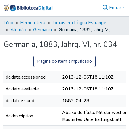
Entrar
Comunidades
&
Início
Hemeroteca
Jornais em Língua Estrangeira
Coleções
Alemão
Germania
Germania, 1883, Jahrg. VI, nr. 034
Tudo na
Biblioteca
Germania, 1883, Jahrg. VI, nr. 034
Digital
Estatísticas
Página do item simplificado
dc.date.accessioned
2013-12-06T18:11:10Z
dc.date.available
2013-12-06T18:11:10Z
dc.date.issued
1883-04-28
Abaixo do título: Mit der wöchent
dc.description
Illustrirtes Unterhaltungsblatt