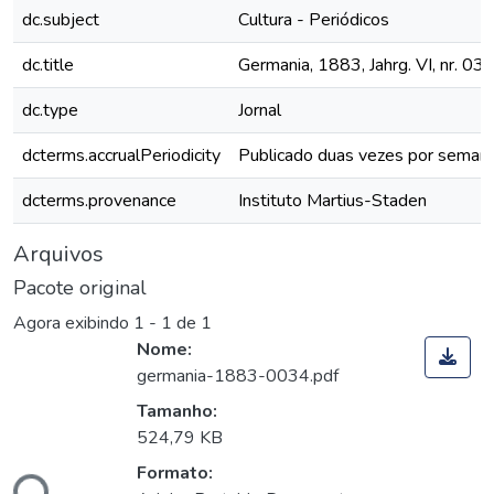
dc.subject
Cultura - Periódicos
dc.title
Germania, 1883, Jahrg. VI, nr. 03
dc.type
Jornal
dcterms.accrualPeriodicity
Publicado duas vezes por seman
dcterms.provenance
Instituto Martius-Staden
Arquivos
Pacote original
Agora exibindo
1 - 1 de 1
Nome:
germania-1883-0034.pdf
Tamanho:
524,79 KB
Formato:
ndo...