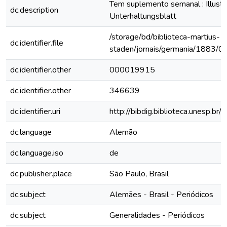
Tem suplemento semanal : Illustri
dc.description
Unterhaltungsblatt
/storage/bd/biblioteca-martius-
dc.identifier.file
staden/jornais/germania/1883/0
dc.identifier.other
000019915
dc.identifier.other
346639
dc.identifier.uri
http://bibdig.biblioteca.unesp.b
dc.language
Alemão
dc.language.iso
de
dc.publisher.place
São Paulo, Brasil
dc.subject
Alemães - Brasil - Periódicos
dc.subject
Generalidades - Periódicos