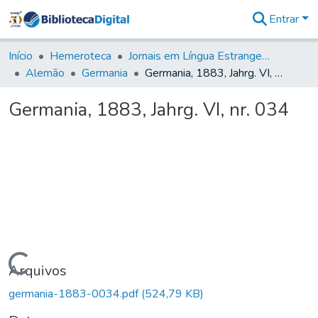
Entrar
Comunidades
&
Início
Hemeroteca
Jornais em Língua Estrangeira
Coleções
Alemão
Germania
Germania, 1883, Jahrg. VI, nr. 034
Tudo na
Biblioteca
Germania, 1883, Jahrg. VI, nr. 034
Digital
Estatísticas
Carregando...
Arquivos
germania-1883-0034.pdf
(524,79 KB)