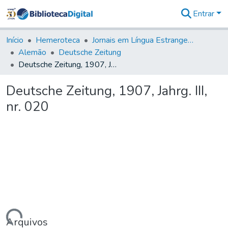
Entrar
Comunidades
&
Início
Hemeroteca
Jornais em Língua Estrangeira
Coleções
Alemão
Deutsche Zeitung
Tudo na
Deutsche Zeitung, 1907, Jahrg. III, nr. 020
Biblioteca
Digital
Deutsche Zeitung, 1907, Jahrg. III,
Estatísticas
nr. 020
Arquivos