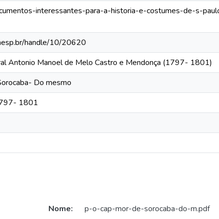
/documentos-interessantes-para-a-historia-e-costumes-de-s-pa
.unesp.br/handle/10/20620
eral Antonio Manoel de Melo Castro e Mendonça (1797- 1801)
 Sorocaba- Do mesmo
 1797- 1801
Nome:
p-o-cap-mor-de-sorocaba-do-m.pdf