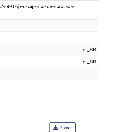
ulo/vol-87/p-o-cap-mor-de-sorocaba-
pt_BR
pt_BR
Baixar