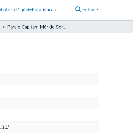
lioteca Digital
Estatísticas
Entrar
Para o Capitam Mór de Sorocaba- Do mesmo
130/