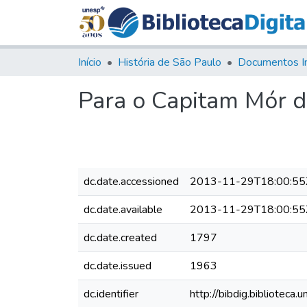
Início
História de São Paulo
Documentos I
Para o Capitam Mór 
dc.date.accessioned
2013-11-29T18:00:55
dc.date.available
2013-11-29T18:00:55
dc.date.created
1797
dc.date.issued
1963
dc.identifier
http://bibdig.bibliote