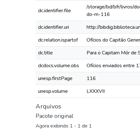
/storage/bd/bfr/livros
dc.identifier.file
do-m-116
dc.identifier.uri
http://bibdig.biblioteca
dc.relation.ispartof
Ofícios do Capitão Gen
dc.title
Para o Capitam Mór de
dcdocs.volume.obs
Ofícios enviados entre
unesp.firstPage
116
unesp.volume
LXXXVII
Arquivos
Pacote original
Agora exibindo
1 - 1 de 1