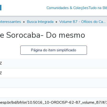
Comunidades & Coleções
Tudo na Bib
nteressantes
Busca Integrada
Volume 87 - Ofícios do Capitão General Antonio Manoel de Melo Castro e Mendonça (1797- 1801)
de Sorocaba- Do mesmo
Página do item simplificado
Z
Z
ca.unesp.br/bd/bfr/or/10.5016_10-ORDCISP-62-87_volume_87/#/