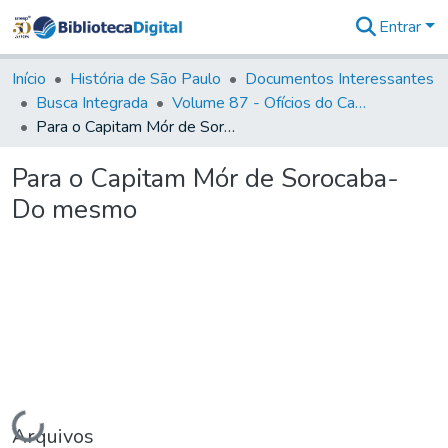
Entrar
Comunidades
&
Início
História de São Paulo
Documentos Interessantes
Coleções
Busca Integrada
Volume 87 - Ofícios do Capitão General Antonio Manoel de Melo Castro e Mendonça (1797- 1801)
Tudo na
Para o Capitam Mór de Sorocaba- Do mesmo
Biblioteca
Digital
Para o Capitam Mór de Sorocaba-
Estatísticas
Do mesmo
Carregando...
Arquivos