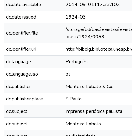
dc.date.available
2014-09-01T17:33:10Z
dc.date.issued
1924-03
/storage/bd/bas/revistas/revista-
dc.identifier.file
brasil/1924/0099
dc.identifier.uri
http://bibdig.biblioteca.unesp.b
dc.language
Português
dc.language.iso
pt
dc.publisher
Monteiro Lobato & Co.
dc.publisher.place
S.Paulo
dc.subject
imprensa periódica paulista
dc.subject
Monteiro Lobato