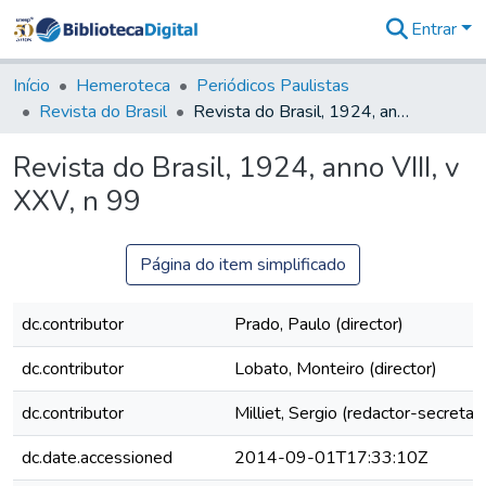
Entrar
Comunidades
&
Início
Hemeroteca
Periódicos Paulistas
Coleções
Revista do Brasil
Revista do Brasil, 1924, anno VIII, v XXV, n 99
Tudo na
Biblioteca
Revista do Brasil, 1924, anno VIII, v
Digital
XXV, n 99
Estatísticas
Página do item simplificado
dc.contributor
Prado, Paulo (director)
dc.contributor
Lobato, Monteiro (director)
dc.contributor
Milliet, Sergio (redactor-secretari
dc.date.accessioned
2014-09-01T17:33:10Z