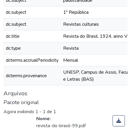
dc.subject
paulistanidade
dc.subject
1ª República
dc.subject
Revistas culturais
dc.title
Revista do Brasil, 1924, anno VIII
dc.type
Revista
dcterms.accrualPeriodicity
Mensal
UNESP, Campus de Assis, Faculd
dcterms.provenance
e Letras (BAS)
Arquivos
Pacote original
Agora exibindo
1 - 1 de 1
Nome:
revista-do-brasil-99.pdf