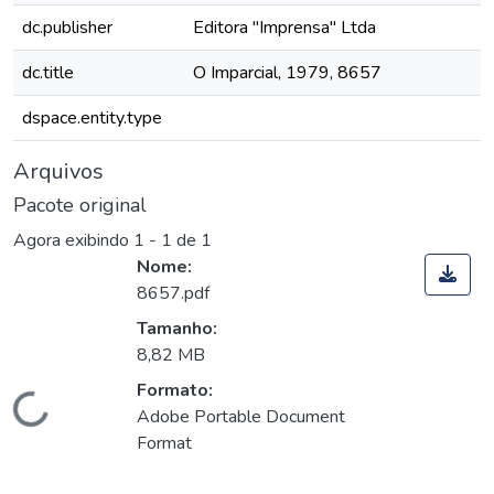
dc.publisher
Editora "Imprensa" Ltda
dc.title
O Imparcial, 1979, 8657
dspace.entity.type
Arquivos
Pacote original
Agora exibindo
1 - 1 de 1
Nome:
8657.pdf
Tamanho:
8,82 MB
Formato:
Carregando...
Adobe Portable Document
Format