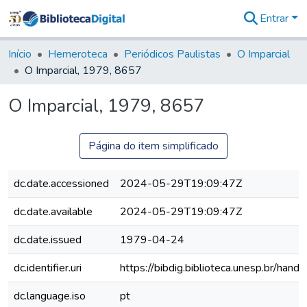
Entrar
Comunidades
&
Início
Hemeroteca
Periódicos Paulistas
O Imparcial
Coleções
O Imparcial, 1979, 8657
Tudo na
Biblioteca
O Imparcial, 1979, 8657
Digital
Estatísticas
Página do item simplificado
dc.date.accessioned
2024-05-29T19:09:47Z
dc.date.available
2024-05-29T19:09:47Z
dc.date.issued
1979-04-24
dc.identifier.uri
https://bibdig.biblioteca.unesp.br/han
dc.language.iso
pt