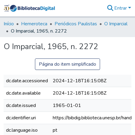
Entrar
Comunidades
&
Início
Hemeroteca
Periódicos Paulistas
O Imparcial
Coleções
O Imparcial, 1965, n. 2272
Tudo na
Biblioteca
O Imparcial, 1965, n. 2272
Digital
Estatísticas
Página do item simplificado
dc.date.accessioned
2024-12-18T16:15:08Z
dc.date.available
2024-12-18T16:15:08Z
dc.date.issued
1965-01-01
dc.identifier.uri
https://bibdig.biblioteca.unesp.br/han
dc.language.iso
pt