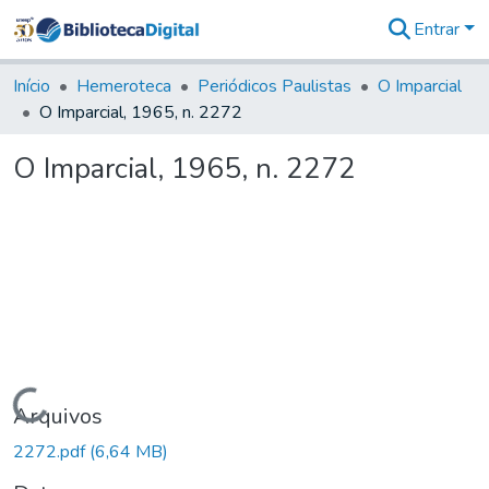
Entrar
Comunidades
&
Início
Hemeroteca
Periódicos Paulistas
O Imparcial
Coleções
O Imparcial, 1965, n. 2272
Tudo na
Biblioteca
O Imparcial, 1965, n. 2272
Digital
Estatísticas
Carregando...
Arquivos
2272.pdf
(6,64 MB)