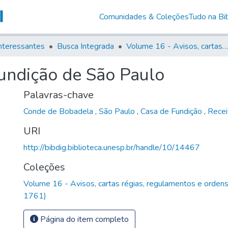
Comunidades & Coleções
Tudo na Bib
nteressantes
Busca Integrada
Volume 16 - Avisos, cartas régias, regulamentos e ordens diversas (1679- 1761)
fundição de São Paulo
Palavras-chave
Conde de Bobadela
,
São Paulo
,
Casa de Fundição
,
Recei
URI
http://bibdig.biblioteca.unesp.br/handle/10/14467
Coleções
Volume 16 - Avisos, cartas régias, regulamentos e orden
1761)
Página do item completo