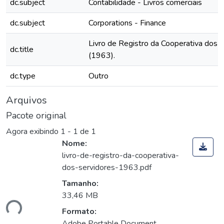
dc.subject
Contabilidade - Livros comerciais
dc.subject
Corporations - Finance
Livro de Registro da Cooperativa dos 
dc.title
(1963).
dc.type
Outro
Arquivos
Pacote original
Agora exibindo
1 - 1 de 1
Nome:
livro-de-registro-da-cooperativa-
dos-servidores-1963.pdf
Tamanho:
33,46 MB
ndo...
Formato:
Adobe Portable Document