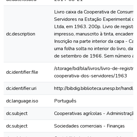
Livro caixa da Cooperativa de Consumo
Servidores na Estação Experimental d
Ltda, em 1963. 200p. Livro de registro 
dc.description
impresso, manuscrito à tinta, encadern
Inscrição na parte interior da capa - Caix
uma folha solta no interior do livro, da
de setembro de 1966. Sem número ant
/storage/bd/bla/livros/livro-de-registr
dc.identifier.file
cooperativa-dos-servidores/1963
dc.identifier.uri
http://bibdig.biblioteca.unesp.br/hand
dc.language.iso
Português
dc.subject
Cooperativas agrícolas - Administração 
dc.subject
Sociedades comerciais - Finanças