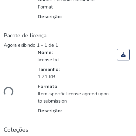
Format
Descrição:
Pacote de licença
Agora exibindo
1 - 1 de 1
Nome:
license.txt
Tamanho:
1,71 KB
Formato:
ndo...
Item-specific license agreed upon
to submission
Descrição:
Coleções