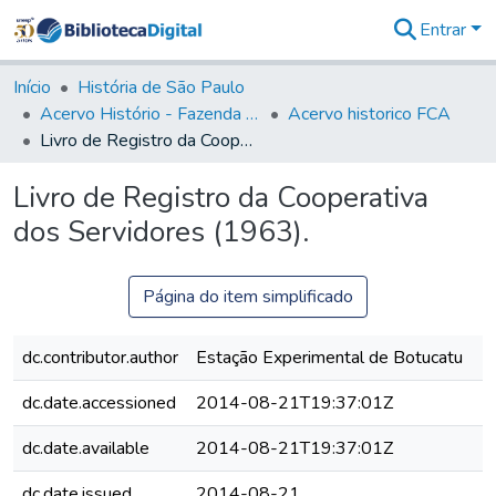
Entrar
Comunidades
&
Início
História de São Paulo
Coleções
Acervo Histório - Fazenda Lageado
Acervo historico FCA
Tudo na
Livro de Registro da Cooperativa dos Servidores (1963).
Biblioteca
Digital
Livro de Registro da Cooperativa
Estatísticas
dos Servidores (1963).
Página do item simplificado
dc.contributor.author
Estação Experimental de Botucatu
dc.date.accessioned
2014-08-21T19:37:01Z
dc.date.available
2014-08-21T19:37:01Z
dc.date.issued
2014-08-21