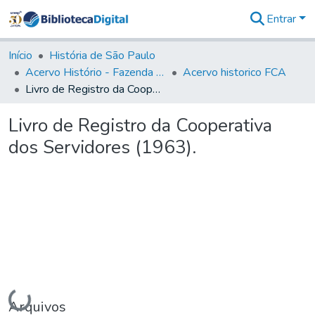
Entrar
Comunidades
&
Início
História de São Paulo
Coleções
Acervo Histório - Fazenda Lageado
Acervo historico FCA
Tudo na
Livro de Registro da Cooperativa dos Servidores (1963).
Biblioteca
Digital
Livro de Registro da Cooperativa
Estatísticas
dos Servidores (1963).
Carregando...
Arquivos