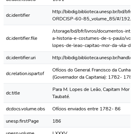
http://bibdig.biblioteca.unesp.br/bd/bf
dc.identifier
ORDCISP-60-85_volume_85/#/192/
/storage/bd/bfr/livros/documentos-int
dc.identifier.file
a-historia-e-costumes-de-s-paulo/vol
lopes-de-leao-capitao-mor-da-vila-d
dc.identifier.uri
http://bibdig.biblioteca.unesp.br/hand
Ofícios do General Francisco da Cunha
dc.relation.ispartof
(Governador da Capitania): 1782- 178
Para M. Lopes de Leão, Capitam Mor da
dc.title
Taubaté.
dcdocs.volume.obs
Ofícios enviados entre 1782- 86
unesp.firstPage
186
unesp.volume
LXXXV