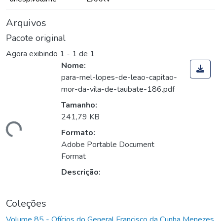
Arquivos
Pacote original
Agora exibindo
1 - 1 de 1
Nome:
para-mel-lopes-de-leao-capitao-
mor-da-vila-de-taubate-186.pdf
Tamanho:
241,79 KB
egando...
Formato:
Adobe Portable Document
Format
Descrição:
Coleções
Volume 85 - Ofícios do General Francisco da Cunha Menezes