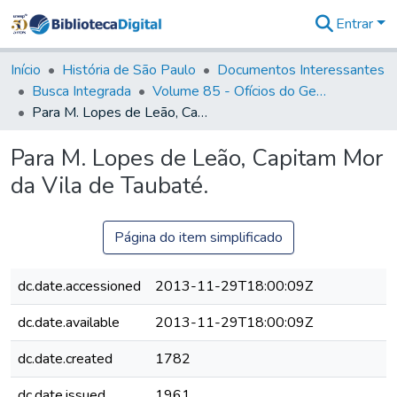
Entrar
Comunidades
&
Início
História de São Paulo
Documentos Interessantes
Coleções
Busca Integrada
Volume 85 - Ofícios do General Francisco da Cunha Menezes (Governador da Capitania): 1782- 1786
Tudo na
Para M. Lopes de Leão, Capitam Mor da Vila de Taubaté.
Biblioteca
Digital
Para M. Lopes de Leão, Capitam Mor
Estatísticas
da Vila de Taubaté.
Página do item simplificado
dc.date.accessioned
2013-11-29T18:00:09Z
dc.date.available
2013-11-29T18:00:09Z
dc.date.created
1782
dc.date.issued
1961