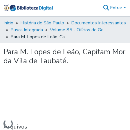
Entrar
Comunidades
&
Início
História de São Paulo
Documentos Interessantes
Coleções
Busca Integrada
Volume 85 - Ofícios do General Francisco da Cunha Menezes (Governador da Capitania): 1782- 1786
Tudo na
Para M. Lopes de Leão, Capitam Mor da Vila de Taubaté.
Biblioteca
Digital
Para M. Lopes de Leão, Capitam Mor
Estatísticas
da Vila de Taubaté.
Carregando...
Arquivos