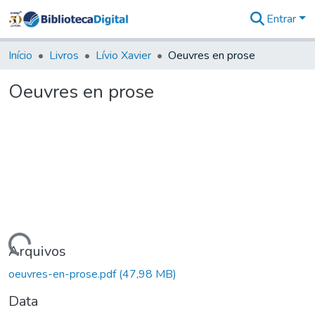
Entrar
Comunidades
&
Início
Livros
Lívio Xavier
Oeuvres en prose
Coleções
Tudo na
Oeuvres en prose
Biblioteca
Digital
Estatísticas
gando...
Arquivos
oeuvres-en-prose.pdf
(47,98 MB)
Data