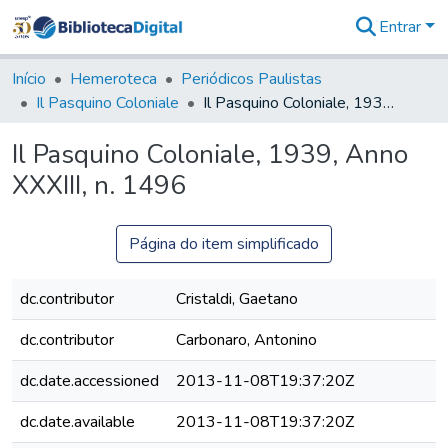
Entrar
Comunidades
&
Início
Hemeroteca
Periódicos Paulistas
Coleções
Il Pasquino Coloniale
Il Pasquino Coloniale, 1939, Anno XXXIII, n. 1496
Tudo na
Biblioteca
Il Pasquino Coloniale, 1939, Anno
Digital
XXXIII, n. 1496
Estatísticas
Página do item simplificado
dc.contributor
Cristaldi, Gaetano
dc.contributor
Carbonaro, Antonino
dc.date.accessioned
2013-11-08T19:37:20Z
dc.date.available
2013-11-08T19:37:20Z