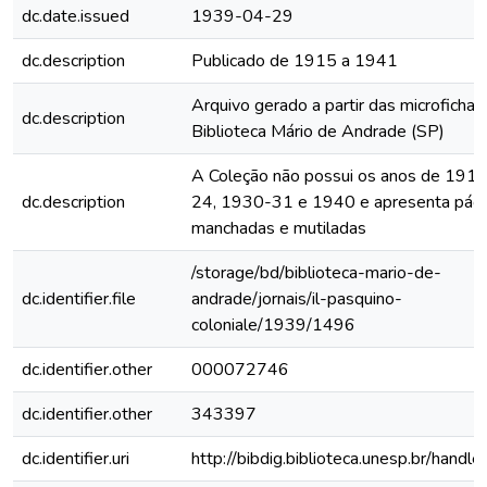
dc.date.issued
1939-04-29
dc.description
Publicado de 1915 a 1941
Arquivo gerado a partir das microfichas
dc.description
Biblioteca Mário de Andrade (SP)
A Coleção não possui os anos de 191
dc.description
24, 1930-31 e 1940 e apresenta pági
manchadas e mutiladas
/storage/bd/biblioteca-mario-de-
dc.identifier.file
andrade/jornais/il-pasquino-
coloniale/1939/1496
dc.identifier.other
000072746
dc.identifier.other
343397
dc.identifier.uri
http://bibdig.biblioteca.unesp.br/hand