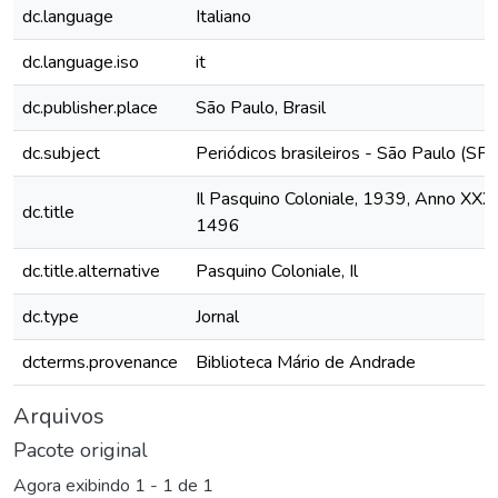
dc.language
Italiano
dc.language.iso
it
dc.publisher.place
São Paulo, Brasil
dc.subject
Periódicos brasileiros - São Paulo (SP)
Il Pasquino Coloniale, 1939, Anno XXXIII
dc.title
1496
dc.title.alternative
Pasquino Coloniale, Il
dc.type
Jornal
dcterms.provenance
Biblioteca Mário de Andrade
Arquivos
Pacote original
Agora exibindo
1 - 1 de 1