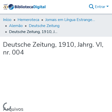
Entrar
Comunidades
&
Início
Hemeroteca
Jornais em Língua Estrangeira
Coleções
Alemão
Deutsche Zeitung
Tudo na
Deutsche Zeitung, 1910, Jahrg. VI, nr. 004
Biblioteca
Digital
Deutsche Zeitung, 1910, Jahrg. VI,
Estatísticas
nr. 004
Carregando...
Arquivos