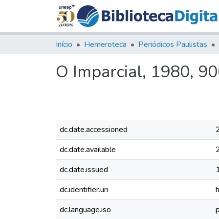
Início
Hemeroteca
Periódicos Paulistas
O Imparcial, 1980, 9
dc.date.accessioned
dc.date.available
dc.date.issued
dc.identifier.uri
dc.language.iso