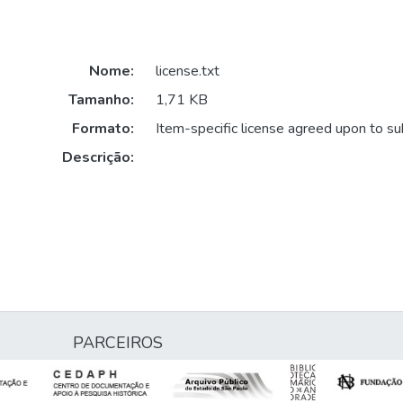
Nome:
license.txt
Tamanho:
1,71 KB
Formato:
Item-specific license agreed upon to s
Descrição:
PARCEIROS