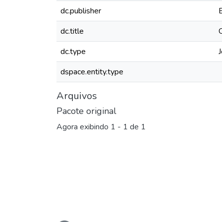
dc.publisher
dc.title
dc.type
J
dspace.entity.type
Arquivos
Pacote original
Agora exibindo
1 - 1 de 1