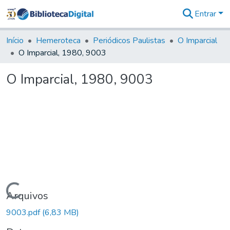
Entrar
Comunidades
&
Início
Hemeroteca
Periódicos Paulistas
O Imparcial
Coleções
O Imparcial, 1980, 9003
Tudo na
Biblioteca
O Imparcial, 1980, 9003
Digital
Estatísticas
Carregando...
Arquivos
9003.pdf
(6,83 MB)