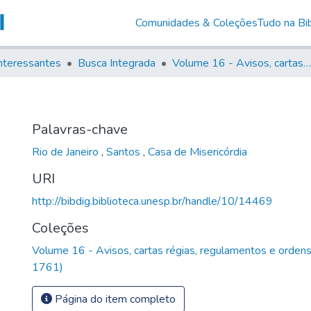
Comunidades & Coleções
Tudo na Bib
nteressantes
Busca Integrada
Volume 16 - Avisos, cartas régias, regulamentos e ordens diversas (1679- 1761)
Palavras-chave
Rio de Janeiro
,
Santos
,
Casa de Misericórdia
URI
http://bibdig.biblioteca.unesp.br/handle/10/14469
Coleções
Volume 16 - Avisos, cartas régias, regulamentos e orden
1761)
Página do item completo