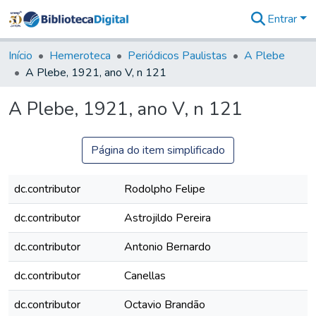
Entrar
Comunidades
&
Início
Hemeroteca
Periódicos Paulistas
A Plebe
Coleções
A Plebe, 1921, ano V, n 121
Tudo na
Biblioteca
A Plebe, 1921, ano V, n 121
Digital
Estatísticas
Página do item simplificado
dc.contributor
Rodolpho Felipe
dc.contributor
Astrojildo Pereira
dc.contributor
Antonio Bernardo
dc.contributor
Canellas
dc.contributor
Octavio Brandão