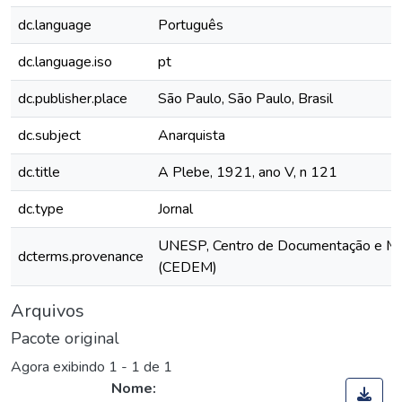
dc.language
Português
dc.language.iso
pt
dc.publisher.place
São Paulo, São Paulo, Brasil
dc.subject
Anarquista
dc.title
A Plebe, 1921, ano V, n 121
dc.type
Jornal
UNESP, Centro de Documentação e M
dcterms.provenance
(CEDEM)
Arquivos
Pacote original
Agora exibindo
1 - 1 de 1
Nome: