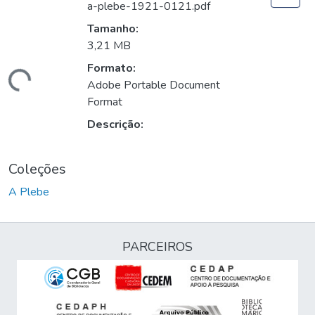
a-plebe-1921-0121.pdf
Tamanho:
3,21 MB
Formato:
rregando...
Adobe Portable Document
Format
Descrição:
Coleções
A Plebe
PARCEIROS