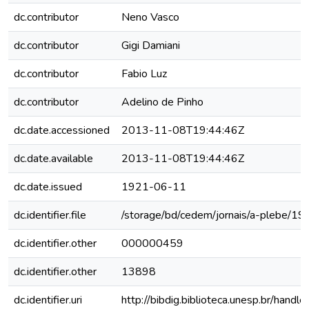
dc.contributor
Neno Vasco
dc.contributor
Gigi Damiani
dc.contributor
Fabio Luz
dc.contributor
Adelino de Pinho
dc.date.accessioned
2013-11-08T19:44:46Z
dc.date.available
2013-11-08T19:44:46Z
dc.date.issued
1921-06-11
dc.identifier.file
/storage/bd/cedem/jornais/a-plebe/1
dc.identifier.other
000000459
dc.identifier.other
13898
dc.identifier.uri
http://bibdig.biblioteca.unesp.br/hand