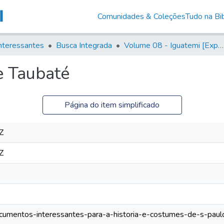
Comunidades & Coleções
Tudo na Bib
nteressantes
Busca Integrada
Volume 08 - Iguatemi [Expedições para proteção e sustento]
e Taubaté
Página do item simplificado
Z
Z
documentos-interessantes-para-a-historia-e-costumes-de-s-paul