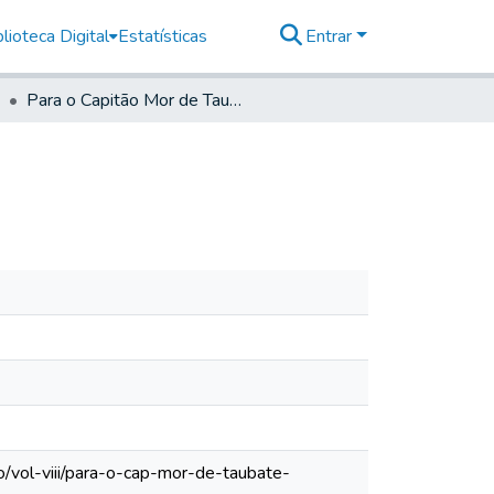
lioteca Digital
Estatísticas
Entrar
Para o Capitão Mor de Taubaté
o/vol-viii/para-o-cap-mor-de-taubate-