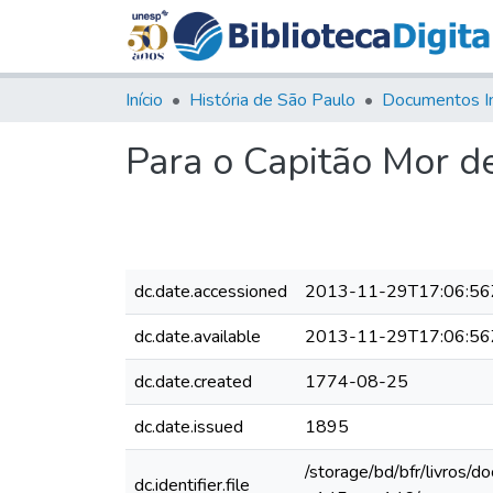
Início
História de São Paulo
Documentos I
Para o Capitão Mor d
dc.date.accessioned
2013-11-29T17:06:56
dc.date.available
2013-11-29T17:06:56
dc.date.created
1774-08-25
dc.date.issued
1895
/storage/bd/bfr/livros/
dc.identifier.file