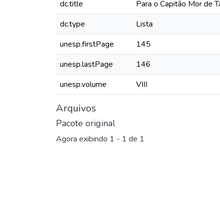
dc.title
Para o Capitão Mor de 
dc.type
Lista
unesp.firstPage
145
unesp.lastPage
146
unesp.volume
VIII
Arquivos
Pacote original
Agora exibindo
1 - 1 de 1