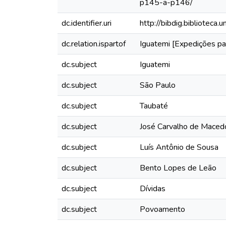
p145-a-p146/
dc.identifier.uri
http://bibdig.biblioteca
dc.relation.ispartof
Iguatemi [Expedições pa
dc.subject
Iguatemi
dc.subject
São Paulo
dc.subject
Taubaté
dc.subject
José Carvalho de Maced
dc.subject
Luís Antônio de Sousa
dc.subject
Bento Lopes de Leão
dc.subject
Dívidas
dc.subject
Povoamento