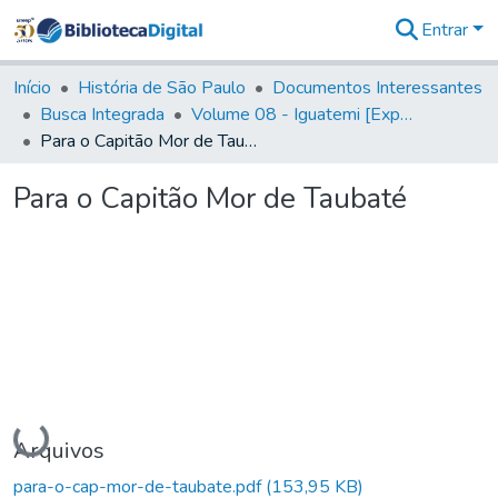
Entrar
Comunidades
&
Início
História de São Paulo
Documentos Interessantes
Coleções
Busca Integrada
Volume 08 - Iguatemi [Expedições para proteção e sustento]
Tudo na
Para o Capitão Mor de Taubaté
Biblioteca
Digital
Para o Capitão Mor de Taubaté
Estatísticas
Carregando...
Arquivos
para-o-cap-mor-de-taubate.pdf
(153,95 KB)