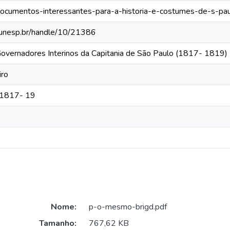
s/documentos-interessantes-para-a-historia-e-costumes-de-s-p
ca.unesp.br/handle/10/21386
Governadores Interinos da Capitania de São Paulo (1817- 1819)
iro
e 1817- 19
Nome:
p-o-mesmo-brigd.pdf
Tamanho:
767,62 KB