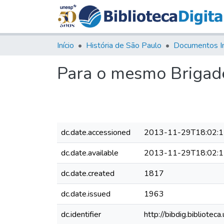
Início
História de São Paulo
Documentos I
Para o mesmo Brigad
dc.date.accessioned
2013-11-29T18:02:
dc.date.available
2013-11-29T18:02:
dc.date.created
1817
dc.date.issued
1963
dc.identifier
http://bibdig.biblio