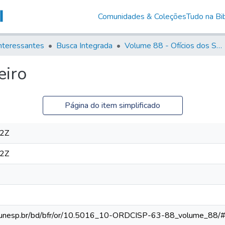
Comunidades & Coleções
Tudo na Bib
nteressantes
Busca Integrada
Volume 88 - Ofícios dos Senhores Governadores Interinos da Capitania de São Paulo (1817- 1819)
eiro
Página do item simplificado
12Z
12Z
teca.unesp.br/bd/bfr/or/10.5016_10-ORDCISP-63-88_volume_88/