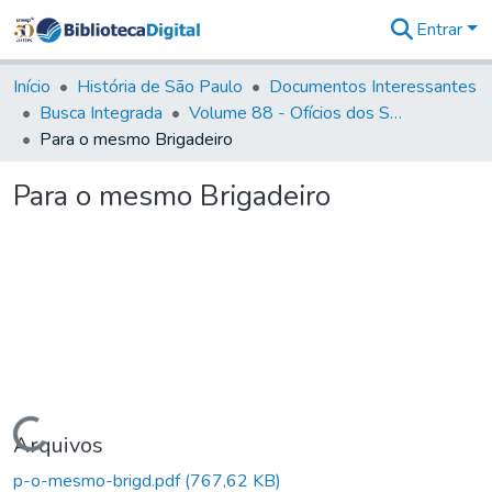
Entrar
Comunidades
&
Início
História de São Paulo
Documentos Interessantes
Coleções
Busca Integrada
Volume 88 - Ofícios dos Senhores Governadores Interinos da Capitania de São Paulo (1817- 1819)
Tudo na
Para o mesmo Brigadeiro
Biblioteca
Digital
Para o mesmo Brigadeiro
Estatísticas
Carregando...
Arquivos
p-o-mesmo-brigd.pdf
(767,62 KB)