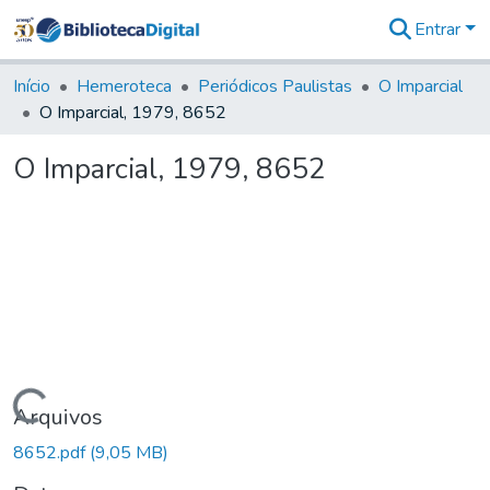
Entrar
Comunidades
&
Início
Hemeroteca
Periódicos Paulistas
O Imparcial
Coleções
O Imparcial, 1979, 8652
Tudo na
Biblioteca
O Imparcial, 1979, 8652
Digital
Estatísticas
Carregando...
Arquivos
8652.pdf
(9,05 MB)