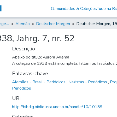
Comunidades & Coleções
Tudo na Bib
Jornais em Língua Estrangeira
Alemão
Deutscher Morgen
8, Jahrg. 7, nr. 52
Descrição
Abaixo do título: Aurora Allemã
A coleção de 1938 está incompleta, faltam os fascículos
Palavras-chave
Alemães - Brasil - Periódicos
,
Nazistas - Periódicos
,
Pro
Periódicos
URI
http://bibdig.biblioteca.unesp.br/handle/10/10189
Coleções