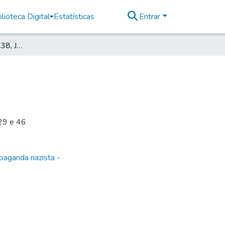
lioteca Digital
Estatísticas
Entrar
Deutscher Morgen, 1938, Jahrg. 7, nr. 52
 29 e 46
paganda nazista -