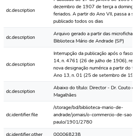
dezembro de 1907 de terça a domingo
dc.description
feriados. A partir do Ano VII, passa a s
publicado todos os dias
Arquivo gerado a partir das microfichas
dc.description
Biblioteca Mário de Andrade (SP)
Interrupção da publicação após o fascí
14, n. 4761 (26 de julho de 1906), rein
dc.description
nova designação numérica a partir do fa
Ano 13, n. 01 (25 de setembro de 19
Abaixo do título: Director - Dr. Couto d
dc.description
Magalhães
/storage/bd/biblioteca-mario-de-
dc.identifier.file
andrade/jornais/o-commercio-de-sao-
paulo/1901/2780
dc.identifier.other
000068238