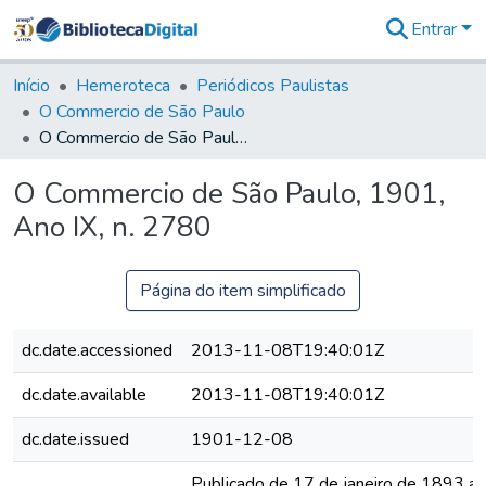
Entrar
Comunidades
&
Início
Hemeroteca
Periódicos Paulistas
Coleções
O Commercio de São Paulo
Tudo na
O Commercio de São Paulo, 1901, Ano IX, n. 2780
Biblioteca
Digital
O Commercio de São Paulo, 1901,
Estatísticas
Ano IX, n. 2780
Página do item simplificado
dc.date.accessioned
2013-11-08T19:40:01Z
dc.date.available
2013-11-08T19:40:01Z
dc.date.issued
1901-12-08
Publicado de 17 de janeiro de 1893 a