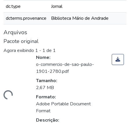
dc.type
Jornal
dcterms.provenance
Biblioteca Mário de Andrade
Arquivos
Pacote original
Agora exibindo
1 - 1 de 1
Nome:
o-commercio-de-sao-paulo-
1901-2780.pdf
Tamanho:
2,67 MB
gando...
Formato:
Adobe Portable Document
Format
Descrição: