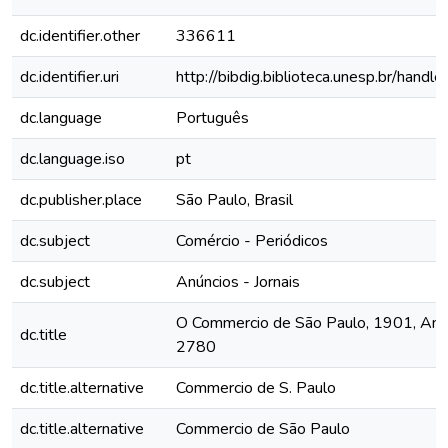
dc.identifier.other
336611
dc.identifier.uri
http://bibdig.biblioteca.unesp.br/hand
dc.language
Português
dc.language.iso
pt
dc.publisher.place
São Paulo, Brasil
dc.subject
Comércio - Periódicos
dc.subject
Anúncios - Jornais
O Commercio de São Paulo, 1901, Ano 
dc.title
2780
dc.title.alternative
Commercio de S. Paulo
dc.title.alternative
Commercio de São Paulo