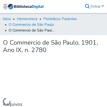
Entrar
Comunidades
&
Início
Hemeroteca
Periódicos Paulistas
Coleções
O Commercio de São Paulo
Tudo na
O Commercio de São Paulo, 1901, Ano IX, n. 2780
Biblioteca
Digital
O Commercio de São Paulo, 1901,
Estatísticas
Ano IX, n. 2780
Carregando...
Arquivos