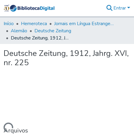
Entrar
Comunidades
&
Início
Hemeroteca
Jornais em Língua Estrangeira
Coleções
Alemão
Deutsche Zeitung
Tudo na
Deutsche Zeitung, 1912, Jahrg. XVI, nr. 225
Biblioteca
Digital
Deutsche Zeitung, 1912, Jahrg. XVI,
Estatísticas
nr. 225
Arquivos