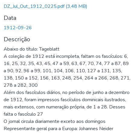
rregando...
DZ_Jul_Out_1912_0225.pdf
(3,48 MB)
Data
1912-09-26
Descrição
Abaixo do título: Tageblatt
A coleção de 1912 está incompleta, faltam os fascículos: 6,
16, 25, 32, 35, 43, 45, 47 a 59, 63, 67, 70, 74, 77 a 87, 89
a 90, 92, 96 a 99, 101, 104, 106, 110, 127 a 131, 135,
138, 150 a 152, 156, 163, 248, 254, 264 a 266, 268, 271,
278 a 282, 300
Além dos fascículos diários, no período de junho a dezembro
de 1912, foram impressos fascículos dominicais ilustrados,
mais extensos, com numeração própria, de 1 a 28. Desses
falta o fascículo 27
O jornal circula diariamente exceto aos domingos
Representante geral para a Europa: Johannes Neider