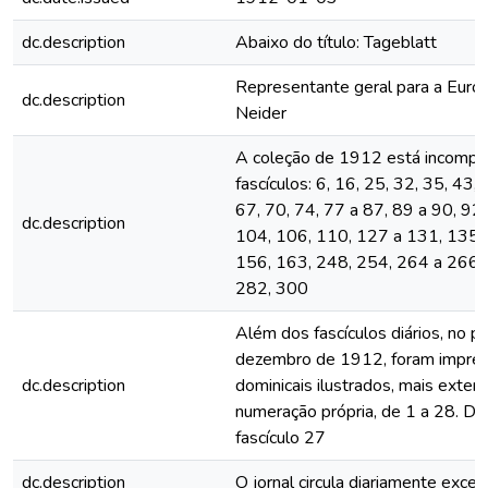
dc.description
Abaixo do título: Tageblatt
Representante geral para a Euro
dc.description
Neider
A coleção de 1912 está incomple
fascículos: 6, 16, 25, 32, 35, 43,
67, 70, 74, 77 a 87, 89 a 90, 92,
dc.description
104, 106, 110, 127 a 131, 135,
156, 163, 248, 254, 264 a 266,
282, 300
Além dos fascículos diários, no p
dezembro de 1912, foram impres
dc.description
dominicais ilustrados, mais exten
numeração própria, de 1 a 28. De
fascículo 27
dc.description
O jornal circula diariamente exc