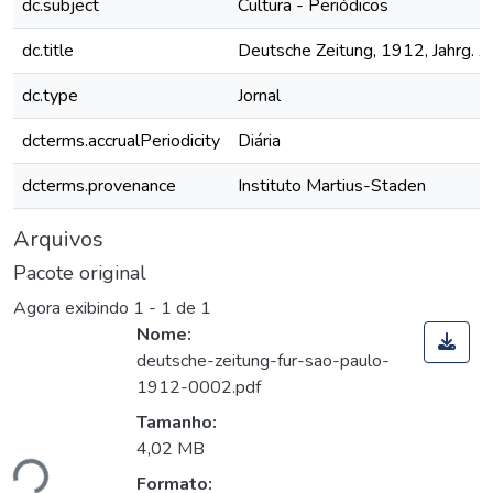
dc.subject
Cultura - Periódicos
dc.title
Deutsche Zeitung, 1912, Jahrg. X
dc.type
Jornal
dcterms.accrualPeriodicity
Diária
dcterms.provenance
Instituto Martius-Staden
Arquivos
Pacote original
Agora exibindo
1 - 1 de 1
Nome:
deutsche-zeitung-fur-sao-paulo-
1912-0002.pdf
Tamanho:
ando...
4,02 MB
Formato: