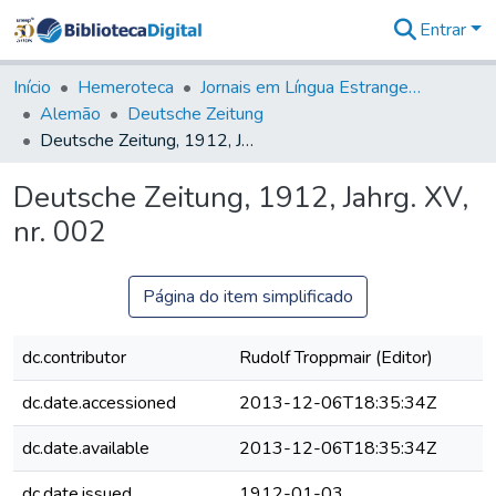
Entrar
Comunidades
&
Início
Hemeroteca
Jornais em Língua Estrangeira
Coleções
Alemão
Deutsche Zeitung
Tudo na
Deutsche Zeitung, 1912, Jahrg. XV, nr. 002
Biblioteca
Digital
Deutsche Zeitung, 1912, Jahrg. XV,
Estatísticas
nr. 002
Página do item simplificado
dc.contributor
Rudolf Troppmair (Editor)
dc.date.accessioned
2013-12-06T18:35:34Z
dc.date.available
2013-12-06T18:35:34Z
dc.date.issued
1912-01-03