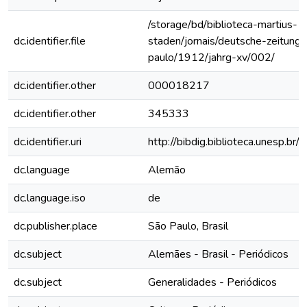
/storage/bd/biblioteca-martius-
dc.identifier.file
staden/jornais/deutsche-zeitung-
paulo/1912/jahrg-xv/002/
dc.identifier.other
000018217
dc.identifier.other
345333
dc.identifier.uri
http://bibdig.biblioteca.unesp.b
dc.language
Alemão
dc.language.iso
de
dc.publisher.place
São Paulo, Brasil
dc.subject
Alemães - Brasil - Periódicos
dc.subject
Generalidades - Periódicos