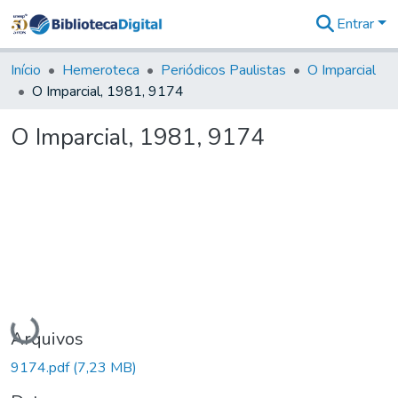
Entrar
Comunidades
&
Início
Hemeroteca
Periódicos Paulistas
O Imparcial
Coleções
O Imparcial, 1981, 9174
Tudo na
Biblioteca
O Imparcial, 1981, 9174
Digital
Estatísticas
Carregando...
Arquivos
9174.pdf
(7,23 MB)