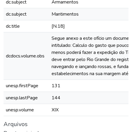
dc.subject
Armamentos
dc.subject
Mantimentos
dc.title
[N.18]
Segue anexo a este ofício um documen
intitulado: Calculo do gasto que pouco 
menos poderá fazer a expedição do Tib
dcdocs.volume.obs
deve entrar pelo Rio Grande do registo,
navegando e iançando rossas, e fundan
estabelecimentos na sua margem até a
unesp.firstPage
131
unesp.lastPage
144
unesp.volume
XIX
Arquivos