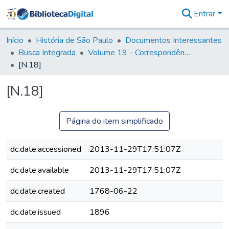
Entrar
Comunidades
&
Início
História de São Paulo
Documentos Interessantes
Coleções
Busca Integrada
Volume 19 - Correspondência do Capital General D. Luiz Antonio de Souza (1767- 70)
Tudo na
[N.18]
Biblioteca
Digital
[N.18]
Estatísticas
Página do item simplificado
dc.date.accessioned
2013-11-29T17:51:07Z
dc.date.available
2013-11-29T17:51:07Z
dc.date.created
1768-06-22
dc.date.issued
1896