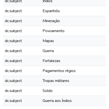
dc.subject
Índios
dc.subject
Espanhóis
dc.subject
Mineração
dc.subject
Povoamento
dc.subject
Mapas
dc.subject
Guerra
dc.subject
Fortalezas
dc.subject
Pagamentos régios
dc.subject
Tropas militares
dc.subject
Soldo
dc.subject
Guerra aos Índios