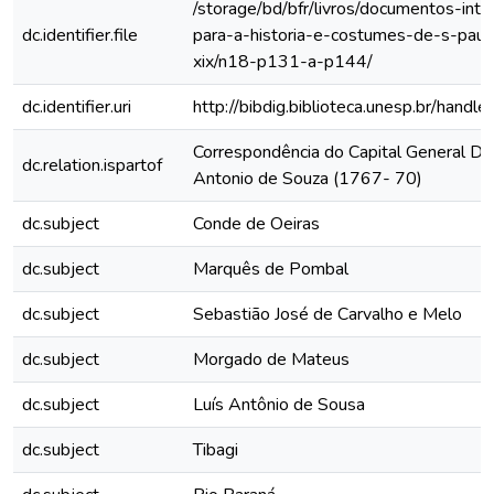
/storage/bd/bfr/livros/documentos-int
dc.identifier.file
para-a-historia-e-costumes-de-s-paul
xix/n18-p131-a-p144/
dc.identifier.uri
http://bibdig.biblioteca.unesp.br/hand
Correspondência do Capital General D. 
dc.relation.ispartof
Antonio de Souza (1767- 70)
dc.subject
Conde de Oeiras
dc.subject
Marquês de Pombal
dc.subject
Sebastião José de Carvalho e Melo
dc.subject
Morgado de Mateus
dc.subject
Luís Antônio de Sousa
dc.subject
Tibagi