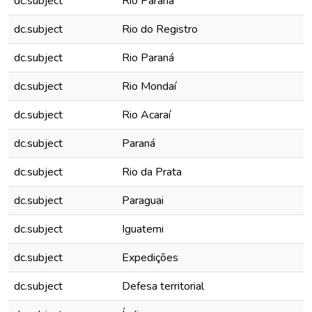
dc.subject
Rio Paraná
dc.subject
Rio do Registro
dc.subject
Rio Paraná
dc.subject
Rio Mondaí
dc.subject
Rio Acaraí
dc.subject
Paraná
dc.subject
Rio da Prata
dc.subject
Paraguai
dc.subject
Iguatemi
dc.subject
Expedições
dc.subject
Defesa territorial