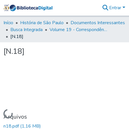
Entrar
Comunidades
&
Início
História de São Paulo
Documentos Interessantes
Coleções
Busca Integrada
Volume 19 - Correspondência do Capital General D. Luiz Antonio de Souza (1767- 70)
Tudo na
[N.18]
Biblioteca
Digital
[N.18]
Estatísticas
Carregando...
Arquivos
n18.pdf
(1,16 MB)